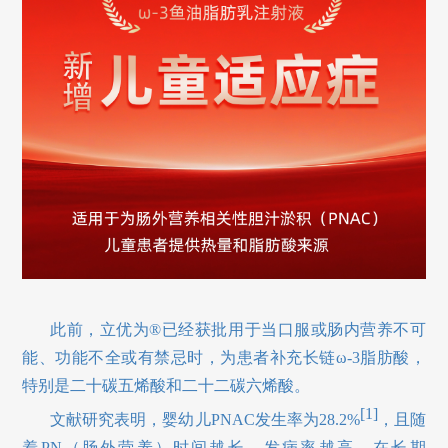
此前，立优为®已经获批用于当口服或肠内营养不可
能、功能不全或有禁忌时，为患者补充长链ω-3脂肪酸，
特别是二十碳五烯酸和二十二碳六烯酸。
[1]
文献研究表明，婴幼儿PNAC发生率为28.2%
，且随
着PN（肠外营养）时间越长，发病率越高，在长期