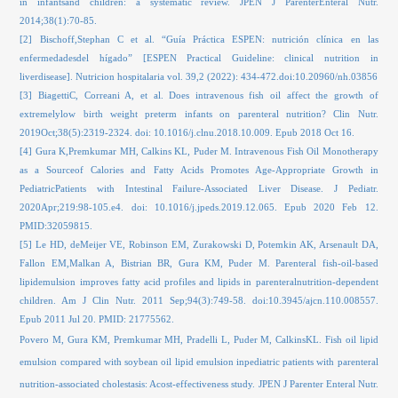
in infantsand children: a systematic review. JPEN J ParenterEnteral Nutr.
2014;38(1):70-85.
[2]
Bischoff,Stephan C et al. “Guía Práctica ESPEN: nutrición clínica en las
enfermedadesdel hígado” [ESPEN Practical Guideline: clinical nutrition in
liverdisease]. Nutricion hospitalaria vol. 39,2 (2022): 434-472.doi:10.20960/nh.03856
[3]
BiagettiC, Correani A, et al. Does intravenous fish oil affect the growth of
extremelylow birth weight preterm infants on parenteral nutrition? Clin Nutr.
2019Oct;38(5):2319-2324. doi: 10.1016/j.clnu.2018.10.009. Epub 2018 Oct 16.
[4]
Gura K,Premkumar MH, Calkins KL, Puder M. Intravenous Fish Oil Monotherapy
as a Sourceof Calories and Fatty Acids Promotes Age-Appropriate Growth in
PediatricPatients with Intestinal Failure-Associated Liver Disease. J Pediatr.
2020Apr;219:98-105.e4. doi: 10.1016/j.jpeds.2019.12.065. Epub 2020 Feb 12.
PMID:32059815.
[5]
Le HD, deMeijer VE, Robinson EM, Zurakowski D, Potemkin AK, Arsenault DA,
Fallon EM,Malkan A, Bistrian BR, Gura KM, Puder M. Parenteral fish-oil-based
lipidemulsion improves fatty acid profiles and lipids in parenteralnutrition-dependent
children. Am J Clin Nutr. 2011 Sep;94(3):749-58. doi:10.3945/ajcn.110.008557.
Epub 2011 Jul 20. PMID: 21775562.
Povero M, Gura KM, Premkumar MH, Pradelli L, Puder M, CalkinsKL. Fish oil lipid
emulsion compared with soybean oil lipid emulsion inpediatric patients with parenteral
nutrition-associated cholestasis: Acost-effectiveness study. JPEN J Parenter Enteral Nutr.