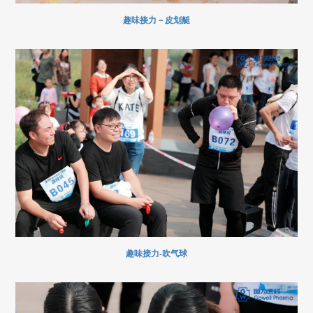
趣味接力－皮划艇
趣味接力-吹气球