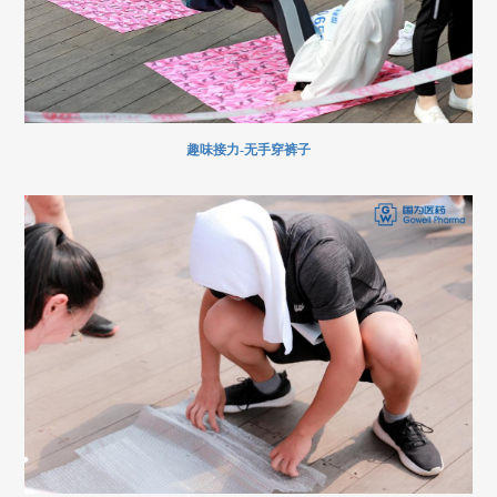
趣味接力-无手穿裤子