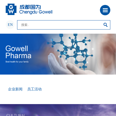
EN
企业新闻
员工活动