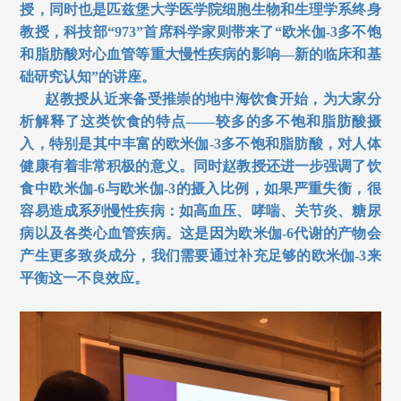
授，同时也是匹兹堡大学医学院细胞生物和生理学系终身
教授，科技部“973
”首席科学家则带来了“欧米伽-3
多不饱
和脂肪酸对心血管等重大慢性疾病的影响—
新的临床和基
础研究认知”的讲座。
赵教授从近来备受推崇的地中海饮食开始，为大家分
析解释了这类饮食的特点——较多的多不饱和脂肪酸摄
入，特别是其中丰富的欧米伽-3
多不饱和脂肪酸，对人体
健康有着非常积极的意义。同时赵教授还进一步强调了饮
食中欧米伽-6
与欧米伽-3
的摄入比例，如果严重失衡，很
容易造成系列慢性疾病：如高血压、哮喘、关节炎、糖尿
病以及各类心血管疾病。这是因为欧米伽-6
代谢的产物会
产生更多致炎成分，我们需要通过补充足够的欧米伽-3
来
平衡这一不良效应。