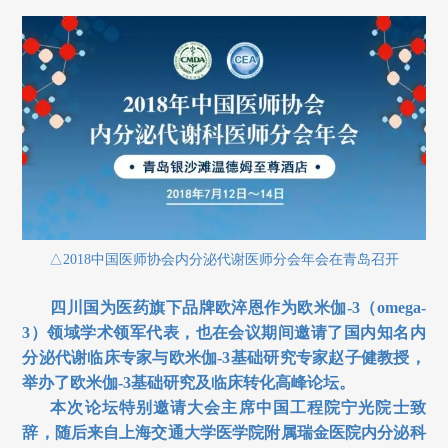
△2018
中国医师协会内分泌代谢医师分会年会在青岛召开
四川国为医药旗下品牌欧淬恩作为欧米伽-3
（omega-
3
）领域学术领军代表，也在会议期间邀请了国内知名内
分泌代谢临床专家与欧米伽-3
基础研究专家赵子健教授，
举办了欧米伽-3
基础研究及临床转化高峰论坛。
本次论坛特别邀请大会主席中国工程院宁光院士致
辞，随后来自上海交通大学医学院附属瑞金医院内分泌科