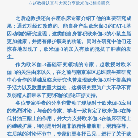
△赵教授认真与大家分享欧米伽-3
相关研究
之后赵教授还向在座临床专家介绍了他的重要研究成
果：通过对经过改造的、能自身产生欧米伽-3
的FAT-1
基
因动物的研究发现，这类能自身蓄积欧米伽-3
的小鼠血脂
更加健康，并拥有保护胰岛的功能。同时在研究中他们还
惊喜地发现了，欧米伽-3
的加入有效的抵抗了肿瘤的发
生。
作为欧米伽-3
基础研究领域的专家，赵教授对欧米
伽-3
的关注由来以久，在之前与南京军区总医院生殖研究
中心合作的基础及临床研究也曾发现欧米伽-3
对于提高精
子活力以及数量的重大益处，这项研究更为广大不孕不育
及弱精人群带来了更明确的理论证据支持。
各位专家学者的分享也带动了现场对于欧米伽-3
应用
的热烈讨论，与会的专家、学者一致肯定了欧米伽-3
在降
低甘油三酯上的作用，并大力支持欧米伽-3
在临床研究上
的继续扩展，特别是针对超非酒精性脂肪肝，弱精症等。
在后续的讨论环节中，专家们更各抒己见，进行了关于欧