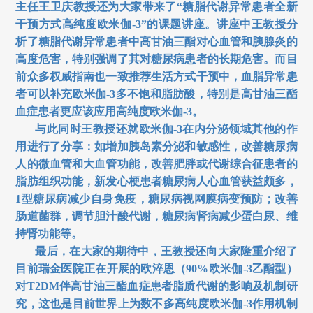
主任王卫庆教授还为大家带来了“糖脂代谢异常患者全新
干预方式高纯度欧米伽-3
”的课题讲座。讲座中王教授分
析了糖脂代谢异常患者中高甘油三酯对心血管和胰腺炎的
高度危害，特别强调了其对糖尿病患者的长期危害。而目
前众多权威指南也一致推荐生活方式干预中，血脂异常患
者可以补充欧米伽-3
多不饱和脂肪酸，特别是高甘油三酯
血症患者更应该应用高纯度欧米伽-3
。
与此同时王教授还就欧米伽-3
在内分泌领域其他的作
用进行了分享：如增加胰岛素分泌和敏感性，改善糖尿病
人的微血管和大血管功能，改善肥胖或代谢综合征患者的
脂肪组织功能
，新发心梗患者糖尿病人心血管获益颇多，
1
型糖尿病减少自身免疫，糖尿病视网膜病变预防；改善
肠道菌群，调节胆汁酸代谢，糖尿病肾病减少蛋白尿
、维
持肾功能等。
最后，在大家的期待中，王教授还向大家隆重介绍了
目前瑞金医院正在开展的欧淬恩（90%
欧米伽-3
乙酯型）
对T2DM
伴高甘油三酯血症患者脂质代谢的影响及机制研
究，这也是目前世界上为数不多高纯度欧米伽-3作用机制