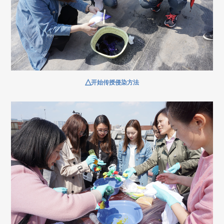
△
开始传授侵染方法