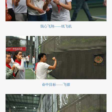
我心飞翔——纸飞机
命中目标——飞镖