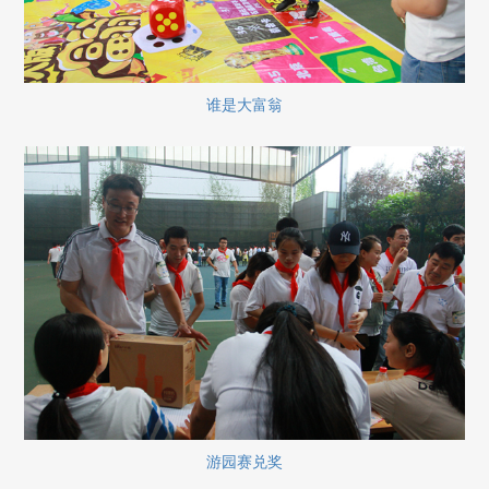
谁是大富翁
游园赛兑奖