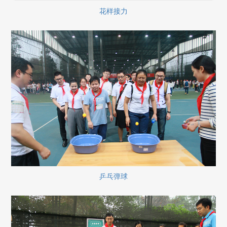
花样接力
乒乓弹球