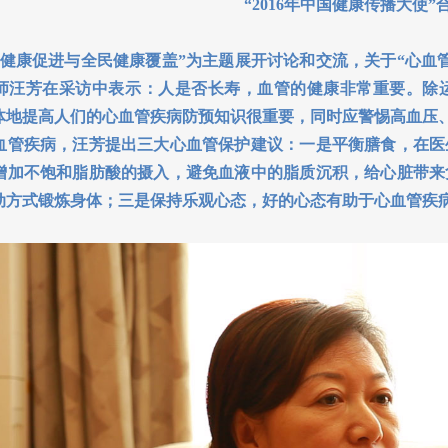
“2016年中国健康传播大使”
康促进与全民健康覆盖”为主题展开讨论和交流，关于“心血管
师汪芳在采访中表示：人是否长寿，血管的健康非常重要。除
体地提高人们的心血管疾病防预知识很重要，同时应警惕高血压
疾病，汪芳提出三大心血管保护建议：一是平衡膳食，在医
增加不饱和脂肪酸的摄入，避免血液中的脂质沉积，给心脏带来
动方式锻炼身体；三是保持乐观心态，好的心态有助于心血管疾